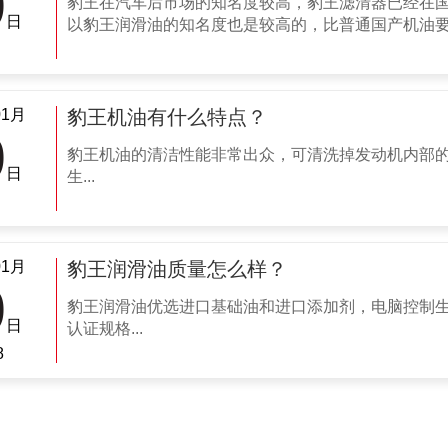
9
豹王在汽车后市场的知名度较高，豹王滤清器已经在国
日
以豹王润滑油的知名度也是较高的，比普通国产机油要好
01月
豹王机油有什么特点？
9
豹王机油的清洁性能非常出众，可清洗掉发动机内部
日
生...
01月
豹王润滑油质量怎么样？
9
豹王润滑油优选进口基础油和进口添加剂，电脑控制
日
认证规格...
8