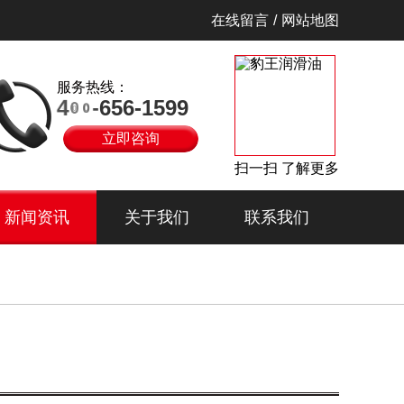
在线留言
/
网站地图
服务热线：
6
5
-
0
6
0
4
9
9
-
5
1
1
5
-
6
立即咨询
扫一扫 了解更多
新闻资讯
关于我们
联系我们