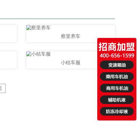
察里养车
小桔车服
页