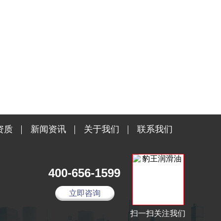
资质
新闻资讯
关于我们
联系我们
400-656-1599
立即咨询
扫一扫关注我们