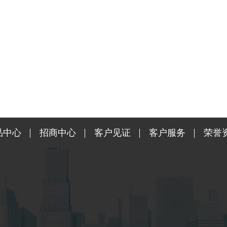
品中心
招商中心
客户见证
客户服务
荣誉