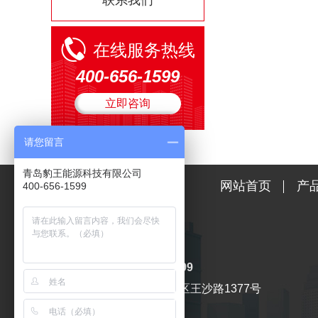
联系我们
在线服务热线
400-656-1599
立即咨询
请您留言
青岛豹王能源科技有限公司
快捷导航
网站首页
产
400-656-1599
豹王润滑油
联系电话：
400-656-1599
公司地址：青岛市城阳区王沙路1377号