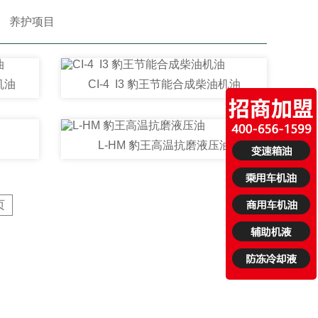
养护项目
机油
CI-4 I3 豹王节能合成柴油机油
L-HM 豹王高温抗磨液压油
页