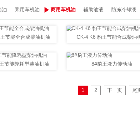
箱油
乘用车机油
商用车机油
辅助油液
防冻冷却液
0 豹王节能全合成柴油机油
CK-4 K6 豹王节能合成柴油
2 豹王节能降耗型柴油机油
8#豹王液力传动油
1
2
下一页
尾